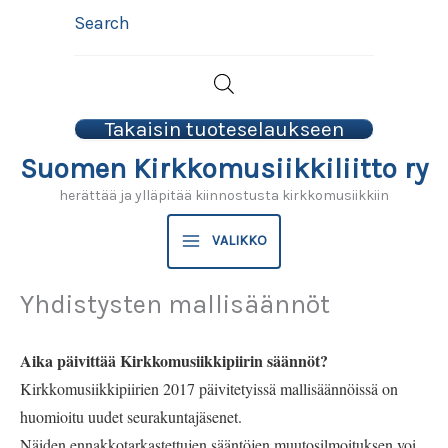
Siirry
Search
sisältöön
Takaisin tuoteselaukseen
Suomen Kirkkomusiikkiliitto ry
herättää ja ylläpitää kiinnostusta kirkkomusiikkiin
VALIKKO
Yhdistysten mallisäännöt
Aika päivittää Kirkkomusiikkipiirin säännöt?
Kirkkomusiikkipiirien 2017 päivitetyissä mallisäännöissä on
huomioitu uudet seurakuntajäsenet.
Näiden ennakkotarkastettujen sääntöjen muutosilmoituksen voi