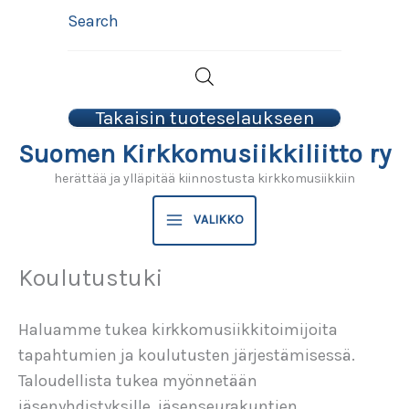
Siirry
Search
sisältöön
Takaisin tuoteselaukseen
Suomen Kirkkomusiikkiliitto ry
herättää ja ylläpitää kiinnostusta kirkkomusiikkiin
VALIKKO
Koulutustuki
Haluamme tukea kirkkomusiikkitoimijoita
tapahtumien ja koulutusten järjestämisessä.
Taloudellista tukea myönnetään
jäsenyhdistyksille, jäsenseurakuntien