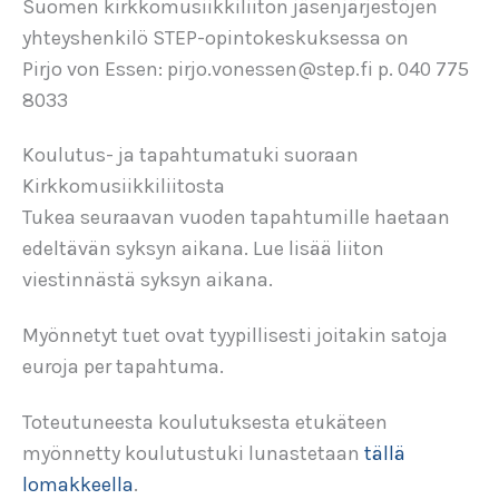
Suomen kirkkomusiikkiliiton jäsenjärjestöjen
yhteyshenkilö STEP-opintokeskuksessa on
Pirjo von Essen: pirjo.vonessen@step.fi p. 040 775
8033
Koulutus- ja tapahtumatuki suoraan
Kirkkomusiikkiliitosta
Tukea seuraavan vuoden tapahtumille haetaan
edeltävän syksyn aikana. Lue lisää liiton
viestinnästä syksyn aikana.
Myönnetyt tuet ovat tyypillisesti joitakin satoja
euroja per tapahtuma.
Toteutuneesta koulutuksesta etukäteen
myönnetty koulutustuki lunastetaan
tällä
lomakkeella
.