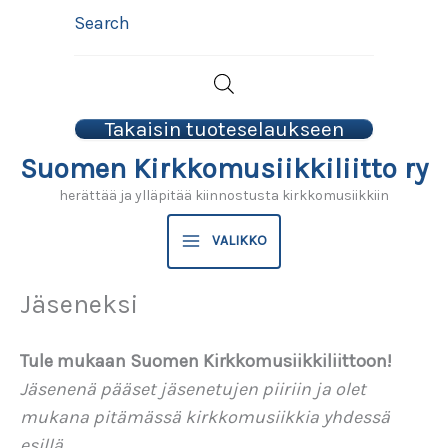
Siirry
Search
sisältöön
Takaisin tuoteselaukseen
Suomen Kirkkomusiikkiliitto ry
herättää ja ylläpitää kiinnostusta kirkkomusiikkiin
VALIKKO
Jäseneksi
Tule mukaan Suomen Kirkkomusiikkiliittoon!
Jäsenenä pääset jäsenetujen piiriin ja olet
mukana pitämässä kirkkomusiikkia yhdessä
esillä.