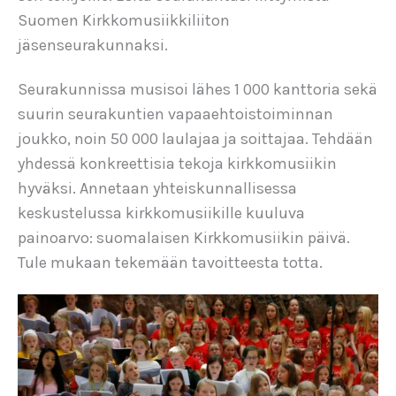
Suomen Kirkkomusiikkiliiton
jäsenseurakunnaksi.
Seurakunnissa musisoi lähes 1 000 kanttoria sekä
suurin seurakuntien vapaaehtoistoiminnan
joukko, noin 50 000 laulajaa ja soittajaa. Tehdään
yhdessä konkreettisia tekoja kirkkomusiikin
hyväksi. Annetaan yhteiskunnallisessa
keskustelussa kirkkomusiikille kuuluva
painoarvo: suomalaisen Kirkkomusiikin päivä.
Tule mukaan tekemään tavoitteesta totta.