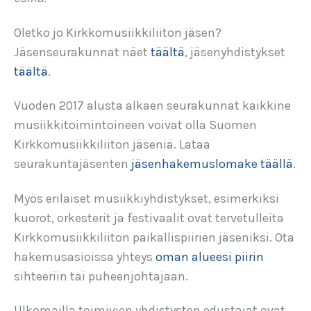
Oletko jo Kirkkomusiikkiliiton jäsen?
Jäsenseurakunnat näet
täältä
, jäsenyhdistykset
täältä
.
Vuoden 2017 alusta alkaen seurakunnat kaikkine
musiikkitoimintoineen voivat olla Suomen
Kirkkomusiikkiliiton jäseniä. Lataa
seurakuntajäsenten
jäsenhakemuslomake täällä
.
Myös erilaiset musiikkiyhdistykset, esimerkiksi
kuorot, orkesterit ja festivaalit ovat tervetulleita
Kirkkomusiikkiliiton paikallispiirien jäseniksi. Ota
hakemusasioissa yhteys
oman alueesi piirin
sihteeriin tai puheenjohtajaan.
Ulkomailla toimivien yhdistysten edustajat ovat