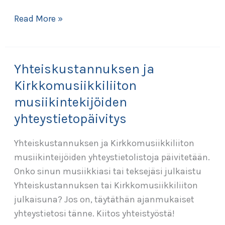
Tule
Read More »
mukaan
pohjoismaisille
kirkkolaulujuhlille
Yhteiskustannuksen ja
2018
Kirkkomusiikkiliiton
musiikintekijöiden
yhteystietopäivitys
Yhteiskustannuksen ja Kirkkomusiikkiliiton
musiikinteijöiden yhteystietolistoja päivitetään.
Onko sinun musiikkiasi tai teksejäsi julkaistu
Yhteiskustannuksen tai Kirkkomusiikkiliiton
julkaisuna? Jos on, täytäthän ajanmukaiset
yhteystietosi tänne. Kiitos yhteistyöstä!