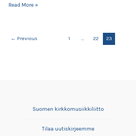
Uusia
Read More »
seurakuntajäseniä
liittynyt
←
Previous
1
…
22
23
Suomen kirkkomusiikkiliitto
Tilaa uutiskirjeemme