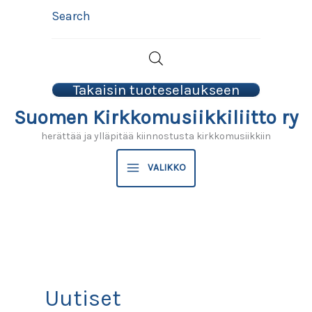
Siirry
Search
sisältöön
Takaisin tuoteselaukseen
Suomen Kirkkomusiikkiliitto ry
herättää ja ylläpitää kiinnostusta kirkkomusiikkiin
VALIKKO
Uutiset