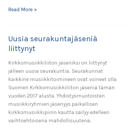
Yhteiskustannuksen
Read More »
ja
Kirkkomusiikkiliiton
musiikintekijöiden
Uusia seurakuntajäseniä
yhteystietopäivitys
liittynyt
Kirkkomusiikkiliiton jäseniksi on liittynyt
jälleen uusia seurakuntia. Seurakunnat
kaikkine musiikkitoimineen ovat voineet olla
Suomen Kirkkomusiikkiliiton jäseniä tämän
vuoden 2017 alusta. Yhdistysmuotoisten
musiikkiryhmien jäsenyys paikallisen
kirkkomusiikkipiirin kautta säilyy edelleen
vaihtoehtoisena mahdollisuutena.