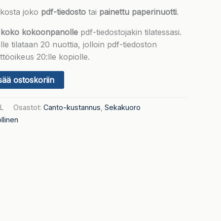
likosta joko
pdf-tiedosto
tai
painettu paperinuotti
.
 koko kokoonpanolle
pdf-tiedostojakin tilatessasi.
le tilataan 20 nuottia, jolloin pdf-tiedoston
töoikeus 20:lle kopiolle.
sää ostoskoriin
5L
Osastot:
Canto-kustannus
,
Sekakuoro
llinen