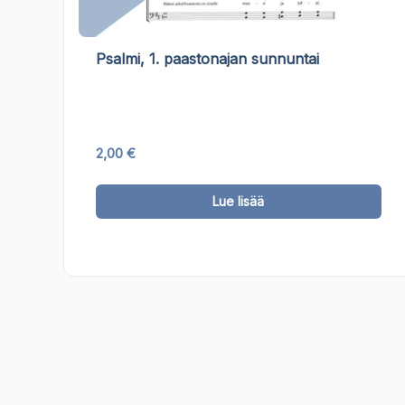
Psalmi, 1. paastonajan sunnuntai
2,00
€
Täl
Lue lisää
tuo
on
use
mu
Voi
teh
val
tuo
sivu