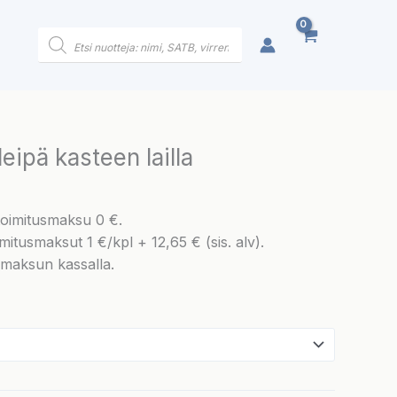
Products
search
leipä kasteen lailla
 toimitusmaksu 0 €.
mitusmaksut 1 €/kpl + 12,65 € (sis. alv).
smaksun kassalla.