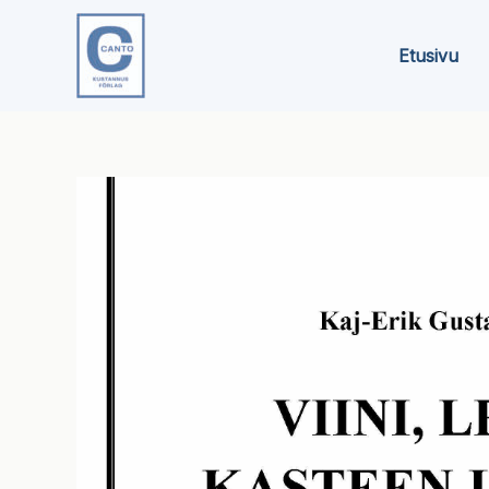
Siirry
sisältöön
Etusivu