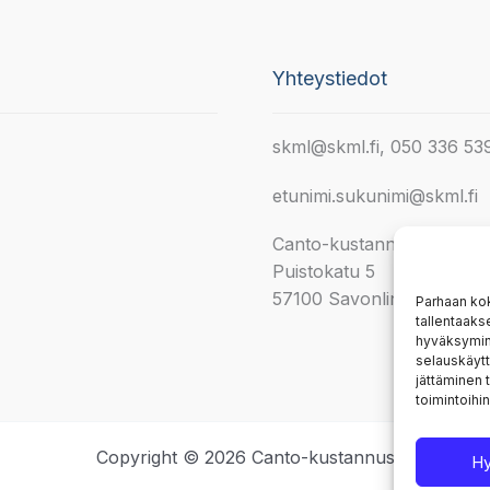
Yhteystiedot
skml@skml.fi, 050 336 53
etunimi.sukunimi@skml.fi
Canto-kustannus
Puistokatu 5
57100 Savonlinna
Parhaan ko
tallentaaks
hyväksymine
selauskäytt
jättäminen t
toimintoihin
Copyright © 2026 Canto-kustannus
H