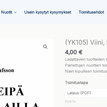
Nuotit
Usein kysytyt kysymykset
Toimitusehdot
(YK105) Viini, 
4,00
€
Ladattavien tuotteiden
Painettujen nuottien toi
Näet lopullisen toimitu
Toimitustapa
POISTA