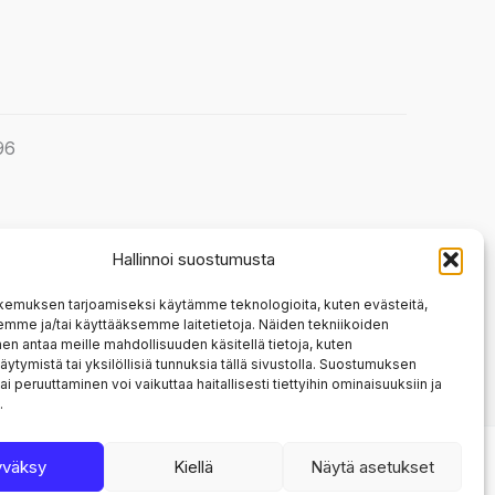
96
Hallinnoi suostumusta
kemuksen tarjoamiseksi käytämme teknologioita, kuten evästeitä,
emme ja/tai käyttääksemme laitetietoja. Näiden tekniikoiden
n antaa meille mahdollisuuden käsitellä tietoja, kuten
äytymistä tai yksilöllisiä tunnuksia tällä sivustolla. Suostumuksen
ai peruuttaminen voi vaikuttaa haitallisesti tiettyihin ominaisuuksiin ja
.
yväksy
Kiellä
Näytä asetukset