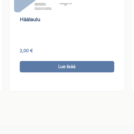
Häälaulu
2,00
€
lä
Tällä
Lue lisää
tteella
tuotteell
on
ampi
useampi
unnelma.
muunnel
t
Voit
dä
tehdä
innat
valinnat
tteen
tuotteen
lla.
sivulla.