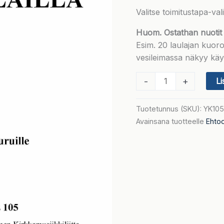
Valitse toimitustapa-va
Huom. Ostathan nuotit
Esim. 20 laulajan kuorol
vesileimassa näkyy käyt
(YK105)
-
+
Li
Viini,
leipä
Tuotetunnus (SKU):
YK10
kasteen
Avainsana tuotteelle
Ehtoo
lailla
määrä