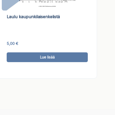
Laulu kaupunkilaisenkelistä
5,00
€
Tällä
Lue lisää
a
tuotteella
on
useampi
ma.
muunnelma.
Voit
tehdä
valinnat
tuotteen
sivulla.