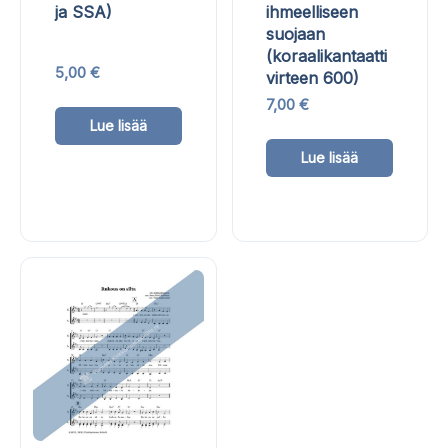
ja SSA)
ihmeelliseen
suojaan
(koraalikantaatti
5,00
€
virteen 600)
Tällä
7,00
€
Lue lisää
tuotteella
Tällä
Lue lisää
on
tuottee
useampi
on
muunnelma.
useam
Voit
muunn
tehdä
Voit
valinnat
tehdä
tuotteen
valinn
sivulla.
tuotte
sivulla