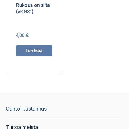
Rukous on silta
(vk 931)
4,00
€
Tällä
Lue lisää
tuotteella
on
useampi
muunnelma.
Voit
tehdä
valinnat
Canto-kustannus
tuotteen
sivulla.
Tietoa meistä