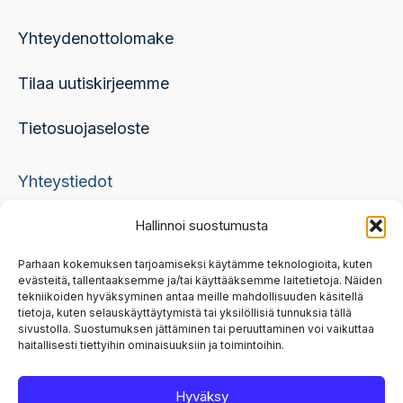
Yhteydenottolomake
Tilaa uutiskirjeemme
Tietosuojaseloste
Yhteystiedot
Hallinnoi suostumusta
skml@skml.fi, 050 336 5396
Parhaan kokemuksen tarjoamiseksi käytämme teknologioita, kuten
evästeitä, tallentaaksemme ja/tai käyttääksemme laitetietoja. Näiden
etunimi.sukunimi@skml.fi
tekniikoiden hyväksyminen antaa meille mahdollisuuden käsitellä
tietoja, kuten selauskäyttäytymistä tai yksilöllisiä tunnuksia tällä
Canto-kustannus
sivustolla. Suostumuksen jättäminen tai peruuttaminen voi vaikuttaa
haitallisesti tiettyihin ominaisuuksiin ja toimintoihin.
Puistokatu 5
57100 Savonlinna
Hyväksy