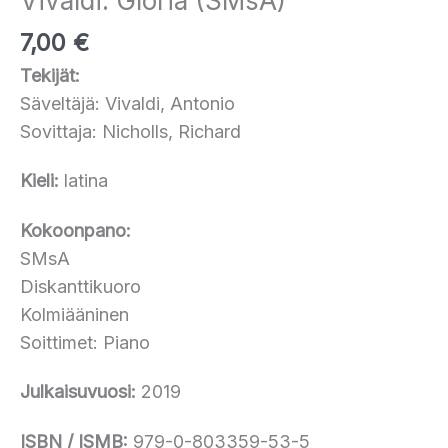
Vivaldi: Gloria (SMsA)
7,00
€
Tekijät:
Säveltäjä: Vivaldi, Antonio
Sovittaja: Nicholls, Richard
Kieli:
latina
Kokoonpano:
SMsA
Diskanttikuoro
Kolmiääninen
Soittimet: Piano
Julkaisuvuosi:
2019
ISBN / ISMB:
979-0-803359-53-5