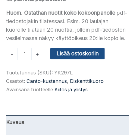
Huom. Ostathan nuotit koko kokoonpanolle
pdf-
tiedostojakin tilatessasi. Esim. 20 laulajan
kuorolle tilataan 20 nuottia, jolloin pdf-tiedoston
vesileimassa näkyy käyttöoikeus 20:lle kopiolle.
Vivaldi:
Lisää ostoskoriin
-
+
Gloria
(SMsA)
Tuotetunnus (SKU):
YK297L
määrä
Osastot:
Canto-kustannus
,
Diskanttikuoro
Avainsana tuotteelle
Kiitos ja ylistys
Kuvaus