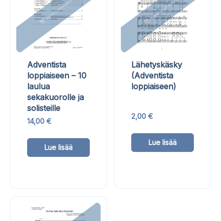
Adventista
Lähetyskäsky
loppiaiseen – 10
(Adventista
laulua
loppiaiseen)
sekakuorolle ja
solisteille
2,00
€
14,00
€
Tällä
Tällä
Lue lisää
tuottee
Lue lisää
tuotteella
on
on
useam
useampi
muunn
muunnelma.
Voit
Voit
tehdä
tehdä