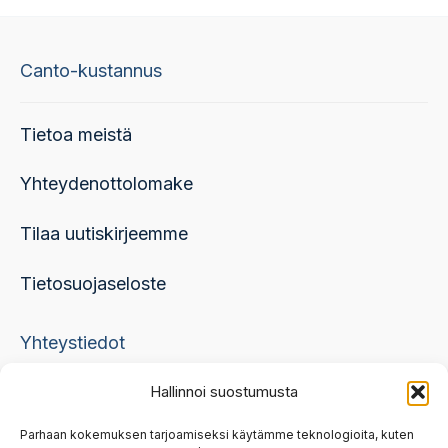
tehdä
valinnat
Canto-kustannus
tuotteen
sivulla.
Tietoa meistä
Yhteydenottolomake
Tilaa uutiskirjeemme
Tietosuojaseloste
Yhteystiedot
Hallinnoi suostumusta
skml@skml.fi, 050 336 5396
Parhaan kokemuksen tarjoamiseksi käytämme teknologioita, kuten