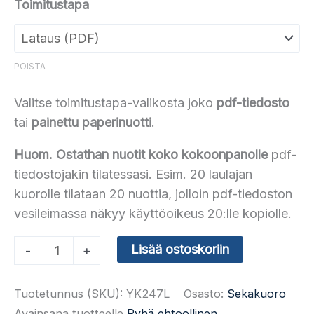
Toimitustapa
POISTA
Valitse toimitustapa-valikosta joko
pdf-tiedosto
tai
painettu paperinuotti
.
Huom. Ostathan nuotit koko kokoonpanolle
pdf-
tiedostojakin tilatessasi. Esim. 20 laulajan
kuorolle tilataan 20 nuottia, jolloin pdf-tiedoston
vesileimassa näkyy käyttöoikeus 20:lle kopiolle.
Sytytä
Lisää ostoskoriin
-
+
liekki
taivaasta
Tuotetunnus (SKU):
YK247L
Osasto:
Sekakuoro
(vk
Avainsana tuotteelle
Pyhä ehtoollinen