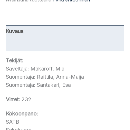
232)
määrä
Kuvaus
Lisätiedot
Tekijät:
Säveltäjä: Makaroff, Mia
Suomentaja: Raittila, Anna-Maija
Suomentaja: Santakari, Esa
Virret:
232
Kokoonpano:
SATB
Sekakuoro