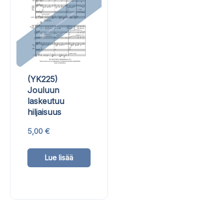
valinn
valinnat
tuotte
tuotteen
sivulla
sivulla.
(YK225)
Jouluun
laskeutuu
hiljaisuus
5,00
€
Tällä
Lue lisää
tuotteella
on
useampi
muunnelma.
Voit