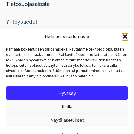
Tietosuojaseloste
Yhteystiedot
Hallinnoi suostumusta
skml@skml.fi, 050 336 5396
Parhaan kokemuksen tarjoamiseksi käytämme teknologioita, kuten
evästeitä, tallentaaksemme ja/tai käyttääksemme laitetietoja. Näiden
etunimi.sukunimi@skml.fi
tekniikoiden hyväksyminen antaa meille mahdollisuuden käsitellä
tietoja, kuten selauskäyttäytymistä tai yksilöllisiä tunnuksia tällä
Canto-kustannus
sivustolla. Suostumuksen jättäminen tai peruuttaminen voi vaikuttaa
haitallisesti tiettyihin ominaisuuksiin ja toimintoihin.
Puistokatu 5
57100 Savonlinna
Hyväksy
Kiellä
Copyright © 2026 Canto-kustannus
Näytä asetukset