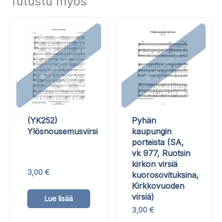
Tutustu myös
(YK252)
Pyhän
Ylösnousemusvirsi
kaupungin
porteista (SA,
vk 977, Ruotsin
kirkon virsiä
3,00
€
kuorosovituksina,
Kirkkovuoden
Tällä
virsiä)
Lue lisää
tuotteella
3,00
€
on