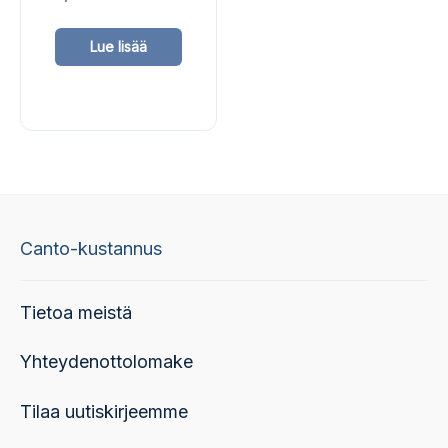
Tällä
Lue lisää
tuotteella
on
useampi
muunnelma.
Voit
tehdä
valinnat
Canto-kustannus
tuotteen
sivulla.
Tietoa meistä
Yhteydenottolomake
Tilaa uutiskirjeemme