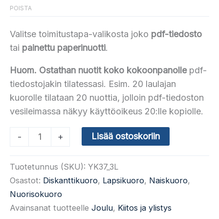
POISTA
Valitse toimitustapa-valikosta joko
pdf-tiedosto
tai
painettu paperinuotti
.
Huom. Ostathan nuotit koko kokoonpanolle
pdf-
tiedostojakin tilatessasi. Esim. 20 laulajan
kuorolle tilataan 20 nuottia, jolloin pdf-tiedoston
vesileimassa näkyy käyttöoikeus 20:lle kopiolle.
(YK37)
Lisää ostoskoriin
-
+
Joulu
riemukas
Tuotetunnus (SKU):
YK37_3L
(vk
Osastot:
Diskanttikuoro
,
Lapsikuoro
,
Naiskuoro
,
35,
Nuorisokuoro
Joulumusiikkia)
Avainsanat tuotteelle
Joulu
,
Kiitos ja ylistys
määrä