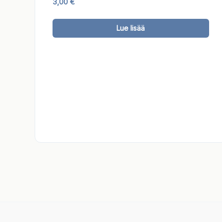
3,00
€
Täl
Lue lisää
tuo
on
use
mu
Voi
teh
val
tuo
sivu