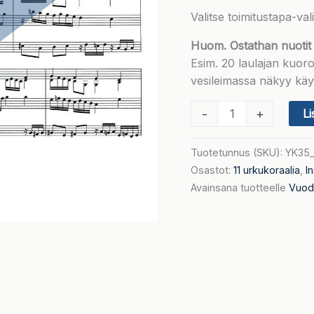
Valitse toimitustapa-va
Huom. Ostathan nuotit
Esim. 20 laulajan kuorol
vesileimassa näkyy käyt
Jo
-
+
Li
joutui
armas
Tuotetunnus (SKU):
YK35
aika
Osastot:
11 urkukoraalia
,
I
(11
Avainsana tuotteelle
Vuod
urkukoraalia)
määrä