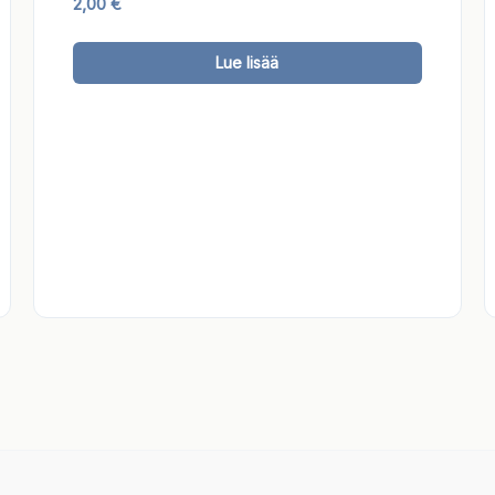
2,00
€
lä
Tällä
Lue lisää
tteella
tuotteell
on
ampi
useampi
unnelma.
muunnel
t
Voit
dä
tehdä
innat
valinnat
tteen
tuotteen
lla.
sivulla.