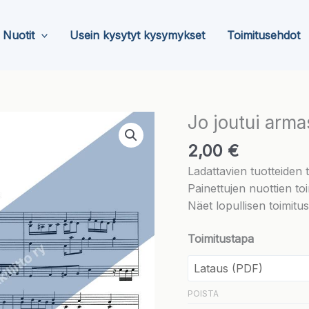
Nuotit
Usein kysytyt kysymykset
Toimitusehdot
Jo joutui armas
2,00
€
Ladattavien tuotteiden
Painettujen nuottien toi
Näet lopullisen toimitu
Toimitustapa
POISTA