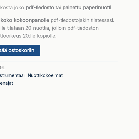
likosta joko
pdf-tiedosto
tai
painettu paperinuotti
.
 koko kokoonpanolle
pdf-tiedostojakin tilatessasi.
le tilataan 20 nuottia, jolloin pdf-tiedoston
töoikeus 20:lle kopiolle.
sää ostoskoriin
_9L
nstrumentaali
,
Nuottikokoelmat
enajat