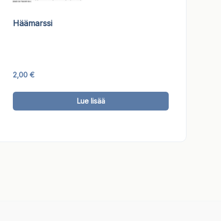
Häämarssi
a
ma.
2,00
€
Tällä
Lue lisää
tuotteella
on
useampi
muunnelma.
Voit
tehdä
valinnat
tuotteen
sivulla.