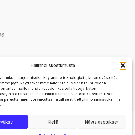
96
Hallinnoi suostumusta
kemuksen tarjoamiseksi käytämme teknologioita, kuten evästeitä,
emme ja/tai käyttääksemme laitetietoja. Näiden tekniikoiden
n antaa meille mahdollisuuden käsitellä tietoja, kuten
äytymistä tai yksilöllisiä tunnuksia tällä sivustolla. Suostumuksen
ai peruuttaminen voi vaikuttaa haitallisesti tiettyihin ominaisuuksiin ja
.
yväksy
Kiellä
Näytä asetukset