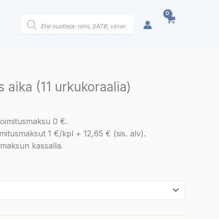
Products
search
 aika (11 urkukoraalia)
 toimitusmaksu 0 €.
mitusmaksut 1 €/kpl + 12,65 € (sis. alv).
smaksun kassalla.