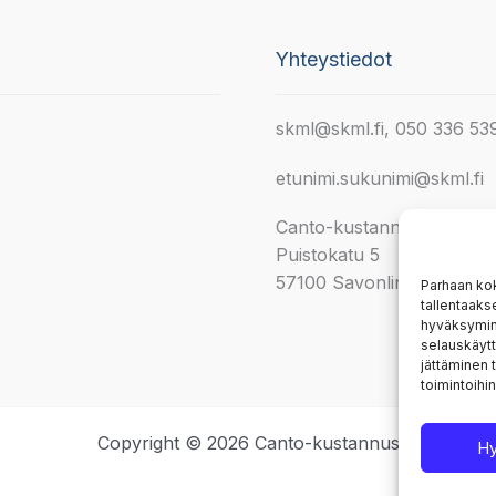
Yhteystiedot
skml@skml.fi, 050 336 53
etunimi.sukunimi@skml.fi
Canto-kustannus
Puistokatu 5
57100 Savonlinna
Parhaan ko
tallentaaks
hyväksymine
selauskäytt
jättäminen t
toimintoihin
Copyright © 2026 Canto-kustannus
H