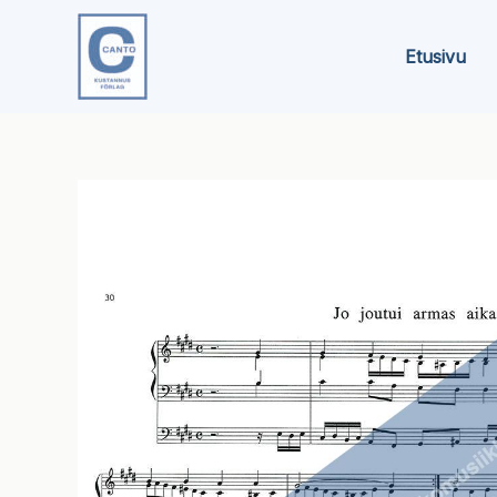
Siirry
sisältöön
Etusivu