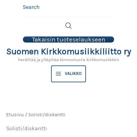
Siirry
Search
sisältöön
Takaisin tuoteselaukseen
Suomen Kirkkomusiikkiliitto ry
herättää ja ylläpitää kiinnostusta kirkkomusiikkiin
VALIKKO
Etusivu
/ Solisti/diskantti
Solisti/diskantti