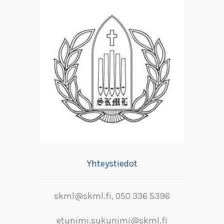
Yhteystiedot
skml@skml.fi, 050 336 5396
etunimi.sukunimi@skml.fi