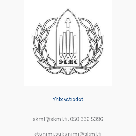
Yhteystiedot
skml@skml.fi, 050 336 5396
etunimi.sukunimi@skml.fi