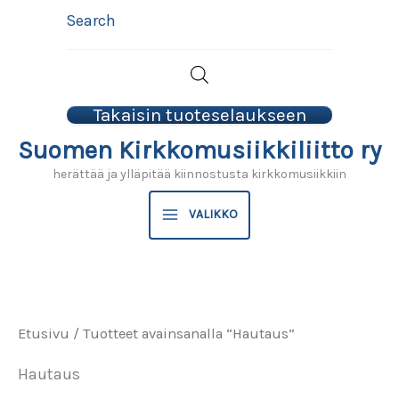
Siirry
Search
sisältöön
Takaisin tuoteselaukseen
Suomen Kirkkomusiikkiliitto ry
herättää ja ylläpitää kiinnostusta kirkkomusiikkiin
VALIKKO
Etusivu
/ Tuotteet avainsanalla “Hautaus”
Hautaus