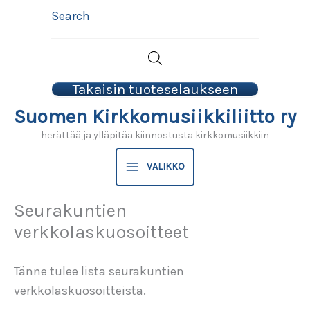
Siirry
Search
sisältöön
Takaisin tuoteselaukseen
Suomen Kirkkomusiikkiliitto ry
herättää ja ylläpitää kiinnostusta kirkkomusiikkiin
VALIKKO
Seurakuntien
verkkolaskuosoitteet
Tänne tulee lista seurakuntien
verkkolaskuosoitteista.