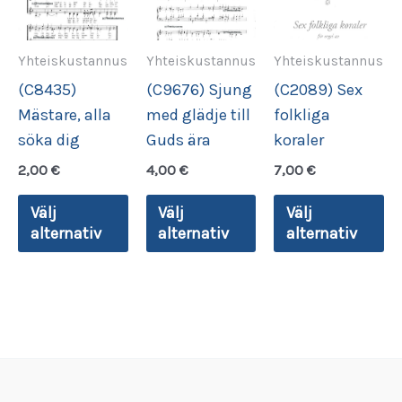
Yhteiskustannus
Yhteiskustannus
Yhteiskustannus
(C8435)
(C9676) Sjung
(C2089) Sex
Mästare, alla
med glädje till
folkliga
söka dig
Guds ära
koraler
2,00
€
4,00
€
7,00
€
Den
Den
De
Välj
Välj
Välj
här
här
hä
alternativ
alternativ
alternativ
produkten
produkten
pr
har
har
ha
flera
flera
fl
varianter.
varianter.
va
De
De
De
olika
olika
ol
alternativen
alternativen
al