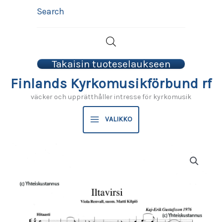
Hoppa
Search
till
innehåll
Takaisin tuoteselaukseen
Finlands Kyrkomusikförbund rf
väcker och upprätthåller intresse för kyrkomusik
VALIKKO