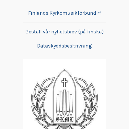
kan
kan
ka
Finlands Kyrkomusikförbund rf
väljas
väljas
vä
på
på
på
produktsidan
produktsidan
pr
Beställ vår nyhetsbrev (på finska)
Dataskyddsbeskrivning