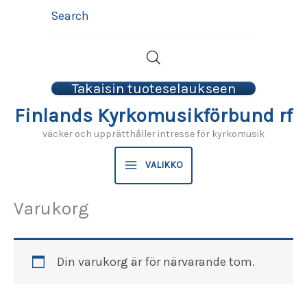
Hoppa
Search
till
innehåll
Takaisin tuoteselaukseen
Finlands Kyrkomusikförbund rf
väcker och upprätthåller intresse för kyrkomusik
VALIKKO
Varukorg
Din varukorg är för närvarande tom.