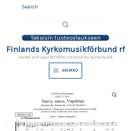
Hoppa
Search
till
innehåll
Takaisin tuoteselaukseen
Finlands Kyrkomusikförbund rf
väcker och upprätthåller intresse för kyrkomusik
VALIKKO