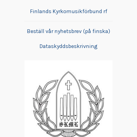
kan
kan
vä
Finlands Kyrkomusikförbund rf
väljas
väljas
på
på
på
pr
produktsidan
produktsidan
Beställ vår nyhetsbrev (på finska)
Dataskyddsbeskrivning