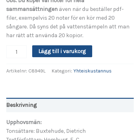
Obs. Du köper väl noter för hela
sammansättningen
även när du beställer pdf-
filer, exempelvis 20 noter för en kör med 20
sångare. Då syns det på vattenstämpeln att man
har rätt att använda 20 kopior.
(C8949)
Alternative:
Lägg till i varukorg
Saavu,
saavu,
Artikelnr:
C8949L
Kategori:
Yhteiskustannus
Vapahtaja
mängd
Beskrivning
Upphovsmän:
Tonsättare: Buxtehude, Dietrich
Textförfattare: Homburg, E. C.