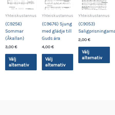
Yhteiskustannus
Yhteiskustannus
Yhteiskustannus
(C9256)
(C9676) Sjung
(C9053)
Sommar
med glädje till
Saligprisningarn
(Åkallan)
Guds ära
2,00
€
3,00
€
4,00
€
De
Välj
Den
Den
hä
alternativ
Välj
Välj
här
här
pr
alternativ
alternativ
produkten
produkten
ha
har
har
fl
flera
flera
va
varianter.
varianter.
De
De
De
ol
olika
olika
al
alternativen
alternativen
ka