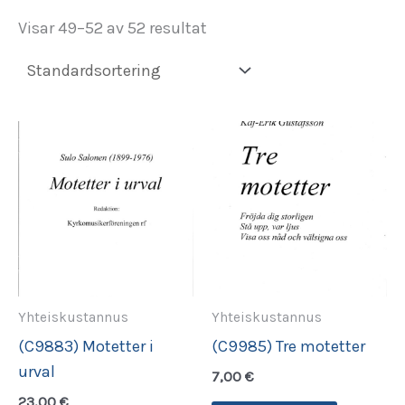
Visar 49–52 av 52 resultat
Yhteiskustannus
Yhteiskustannus
(C9883) Motetter i
(C9985) Tre motetter
urval
7,00
€
23,00
€
Den