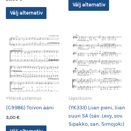
Välj alternativ
Den
här
Välj alternativ
här
produkte
produkten
har
har
flera
flera
varianter
varianter.
De
De
olika
olika
alternati
alternativen
kan
kan
väljas
väljas
på
på
produkts
Yhteiskustannus
Lapsikuoro
produktsidan
(C9986) Toivon ääni
(YK333) Liian pieni, liian
suuri SA (säv. Levy, sov.
3,00
€
Sipakko, san. Simojoki)
Den