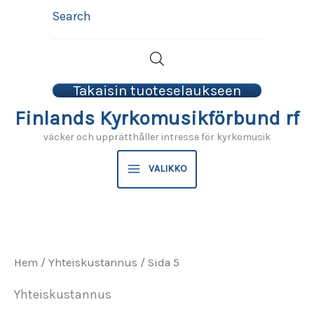
Hoppa
Search
till
innehåll
Takaisin tuoteselaukseen
Finlands Kyrkomusikförbund rf
väcker och upprätthåller intresse för kyrkomusik
VALIKKO
Hem
/
Yhteiskustannus
/ Sida 5
Yhteiskustannus