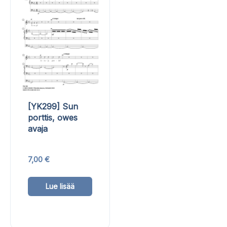
tuotte
valinnat
sivulla
tuotteen
sivulla.
[YK299] Sun
porttis, owes
avaja
7,00
€
Tällä
Lue lisää
tuotteella
on
useampi