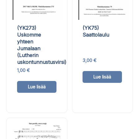
(YK273)
(YK75)
Uskomme
Saattolaulu
yhteen
Jumalaan
(Lutherin
3,00
€
uskontunnustusvirsi)
Tällä
1,00
€
Lue lisää
tuottee
Tällä
Lue lisää
on
tuotteella
useam
on
muunn
useampi
Voit
muunnelma.
tehdä
Voit
valinn
tehdä