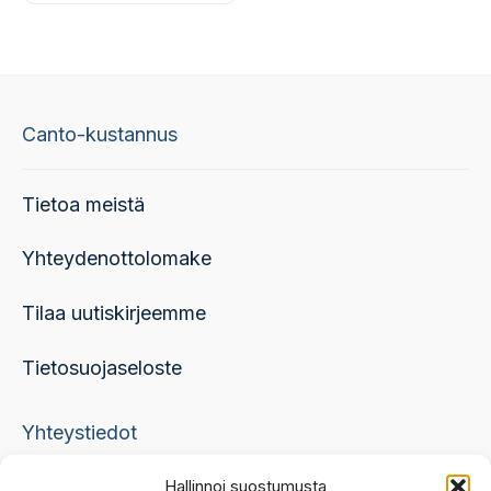
muunnelma.
Voit
tehdä
valinnat
Canto-kustannus
tuotteen
sivulla.
Tietoa meistä
Yhteydenottolomake
Tilaa uutiskirjeemme
Tietosuojaseloste
Yhteystiedot
Hallinnoi suostumusta