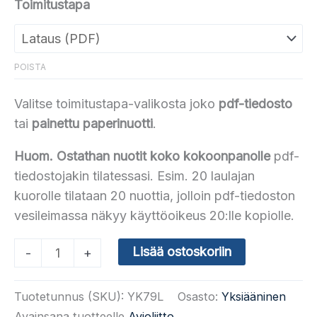
Toimitustapa
POISTA
Valitse toimitustapa-valikosta joko
pdf-tiedosto
tai
painettu paperinuotti
.
Huom. Ostathan nuotit koko kokoonpanolle
pdf-
tiedostojakin tilatessasi. Esim. 20 laulajan
kuorolle tilataan 20 nuottia, jolloin pdf-tiedoston
vesileimassa näkyy käyttöoikeus 20:lle kopiolle.
Häälaulu
Lisää ostoskoriin
-
+
määrä
Tuotetunnus (SKU):
YK79L
Osasto:
Yksiääninen
Avainsana tuotteelle
Avioliitto