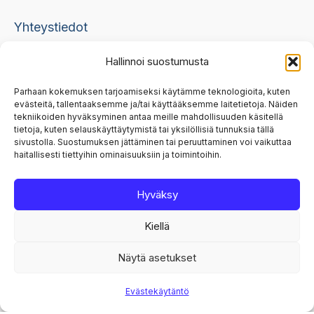
Yhteystiedot
Hallinnoi suostumusta
skml@skml.fi, 050 336 5396
Parhaan kokemuksen tarjoamiseksi käytämme teknologioita, kuten
evästeitä, tallentaaksemme ja/tai käyttääksemme laitetietoja. Näiden
etunimi.sukunimi@skml.fi
tekniikoiden hyväksyminen antaa meille mahdollisuuden käsitellä
tietoja, kuten selauskäyttäytymistä tai yksilöllisiä tunnuksia tällä
Canto-kustannus
sivustolla. Suostumuksen jättäminen tai peruuttaminen voi vaikuttaa
haitallisesti tiettyihin ominaisuuksiin ja toimintoihin.
Puistokatu 5
57100 Savonlinna
Hyväksy
Kiellä
Copyright © 2026 Canto-kustannus
Näytä asetukset
Evästekäytäntö