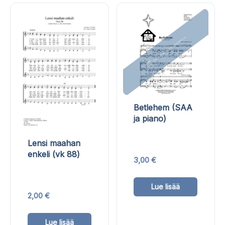
Betlehem (SAA
ja piano)
Lensi maahan
enkeli (vk 88)
3,00
€
Tällä
Lue lisää
tuottee
2,00
€
on
Tällä
useam
Lue lisää