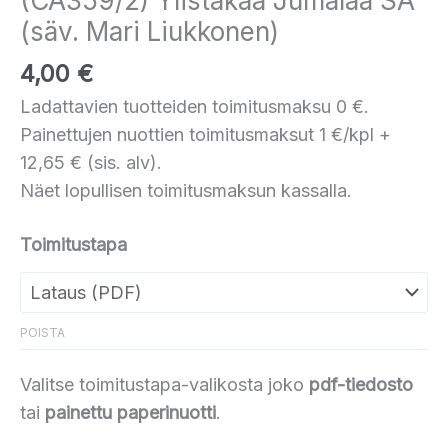
(CA359/2) Ylistäkää Jumalaa SA
(säv. Mari Liukkonen)
4,00
€
Ladattavien tuotteiden toimitusmaksu 0 €.
Painettujen nuottien toimitusmaksut 1 €/kpl +
12,65 € (sis. alv).
Näet lopullisen toimitusmaksun kassalla.
Toimitustapa
POISTA
Valitse toimitustapa-valikosta joko
pdf-tiedosto
tai
painettu paperinuotti
.