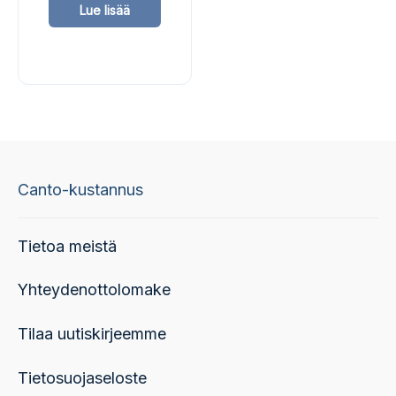
Lue lisää
tuotteella
on
useampi
muunnelma.
Voit
tehdä
valinnat
Canto-kustannus
tuotteen
sivulla.
Tietoa meistä
Yhteydenottolomake
Tilaa uutiskirjeemme
Tietosuojaseloste