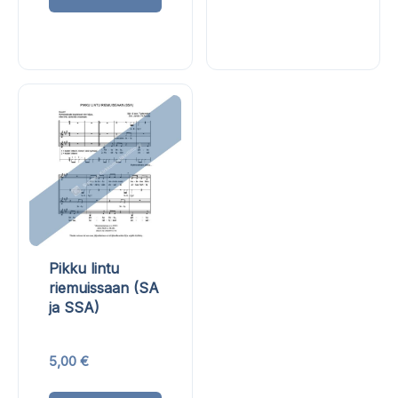
tuotteella
muunn
on
Voit
useampi
tehdä
muunnelma.
valinn
Voit
tuotte
tehdä
sivulla
valinnat
tuotteen
sivulla.
Pikku lintu
riemuissaan (SA
ja SSA)
5,00
€
Tällä