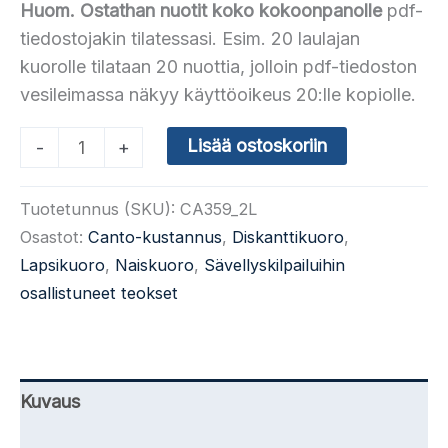
Huom. Ostathan nuotit koko kokoonpanolle
pdf-
tiedostojakin tilatessasi. Esim. 20 laulajan
kuorolle tilataan 20 nuottia, jolloin pdf-tiedoston
vesileimassa näkyy käyttöoikeus 20:lle kopiolle.
(CA359/2)
Lisää ostoskoriin
-
+
Ylistäkää
Jumalaa
Tuotetunnus (SKU):
CA359_2L
SA
Osastot:
Canto-kustannus
,
Diskanttikuoro
,
(säv.
Lapsikuoro
,
Naiskuoro
,
Sävellyskilpailuihin
Mari
osallistuneet teokset
Liukkonen)
määrä
Kuvaus
Lisätiedot