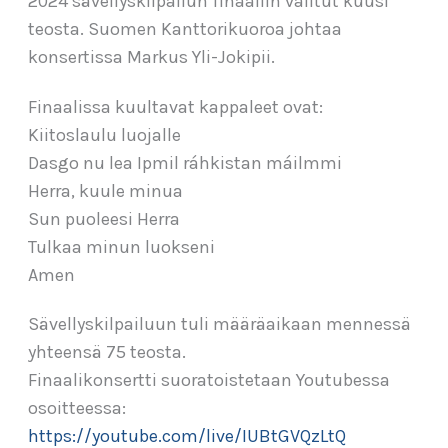
2024 sävellyskilpailun finaaliin valitut kuusi
teosta. Suomen Kanttorikuoroa johtaa
konsertissa Markus Yli-Jokipii.
Finaalissa kuultavat kappaleet ovat:
Kiitoslaulu luojalle
Dasgo nu lea Ipmil ráhkistan máilmmi
Herra, kuule minua
Sun puoleesi Herra
Tulkaa minun luokseni
Amen
Sävellyskilpailuun tuli määräaikaan mennessä
yhteensä 75 teosta.
Finaalikonsertti suoratoistetaan Youtubessa
osoitteessa:
https://youtube.com/live/IUBtGVQzLtQ