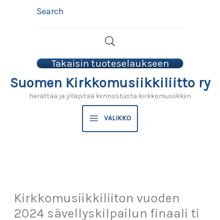
Siirry
Search
sisältöön
Takaisin tuoteselaukseen
Suomen Kirkkomusiikkiliitto ry
herättää ja ylläpitää kiinnostusta kirkkomusiikkiin
VALIKKO
Kirkkomusiikkiliiton vuoden
2024 sävellyskilpailun finaali ti