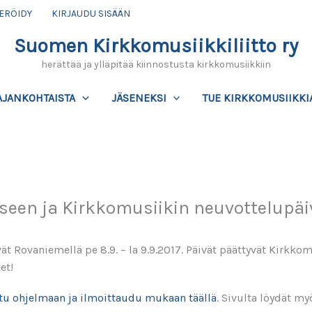
ERÖIDY
KIRJAUDU SISÄÄN
Suomen Kirkkomusiikkiliitto ry
herättää ja ylläpitää kiinnostusta kirkkomusiikkiin
AJANKOHTAISTA
JÄSENEKSI
TUE KIRKKOMUSIIKKI
een ja Kirkkomusiikin neuvottelupäiv
ät Rovaniemellä pe 8.9. – la 9.9.2017. Päivät päättyvät Kirkk
et!
tu ohjelmaan ja ilmoittaudu mukaan täällä
. Sivulta löydät m