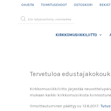
Siirry
OHJEITA
TOIMITUSEHDOT
OSTOSKORI
REKIST
sisältöön
Products
search
KIRKKOMUSIIKKILIITTO
Tervetuloa edustajakokouks
Kirkkomusiikkiliitto järjestää neuvottelupäiv
mukaan kaikki kirkkomusiikista kiinnostune
Ilmoittautuminen päättyy su 13.8.2017.
Tutus