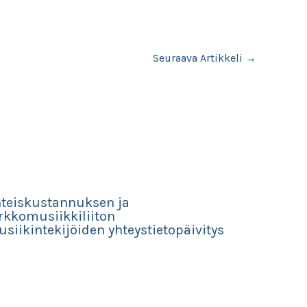
Seuraava Artikkeli
→
teiskustannuksen ja
rkkomusiikkiliiton
siikintekijöiden yhteystietopäivitys