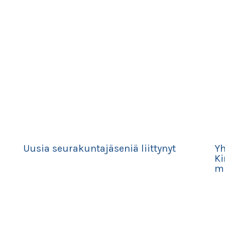
Uusia seurakuntajäseniä liittynyt
Yh
Ki
mu