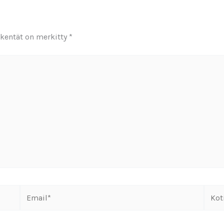
 kentät on merkitty
*
Email*
Kotis
osoit