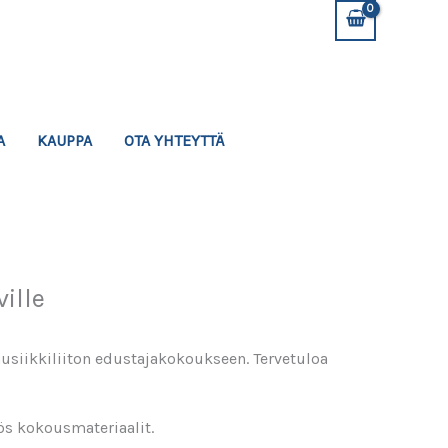
A
KAUPPA
OTA YHTEYTTÄ
ille
omusiikkiliiton edustajakokoukseen. Tervetuloa
yös kokousmateriaalit.