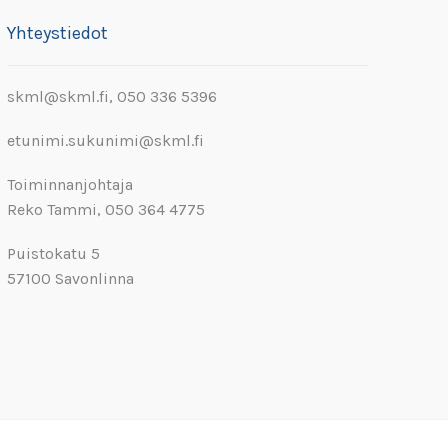
Yhteystiedot
skml@skml.fi, 050 336 5396
etunimi.sukunimi@skml.fi
Toiminnanjohtaja
Reko Tammi, 050 364 4775
Puistokatu 5
57100 Savonlinna